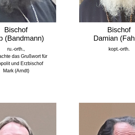
Bischof
Bischof
b (Bandmann)
Damian (Fah
ru.-orth.,
kopt.-orth.
achte das Grußwort für
polit und Erzbischof
Mark (Arndt)