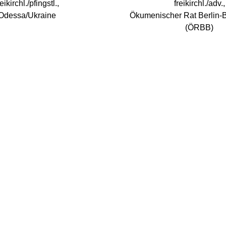
reikirchl./pfingstl.,
freikirchl./adv.,
Odessa/Ukraine
Ökumenischer Rat Berlin-
(ÖRBB)
ahme
Mehr Infos