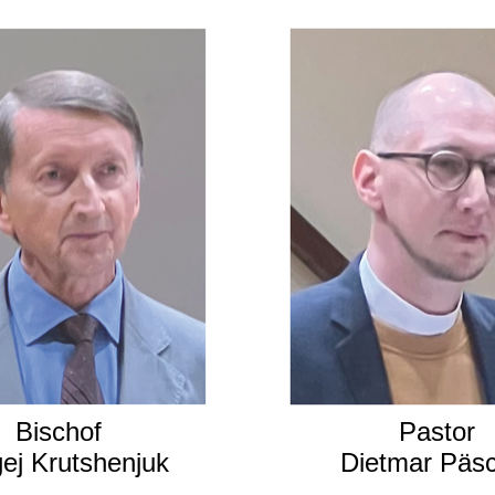
Bischof
Pastor
ej Krutshenjuk
Dietmar Päsc