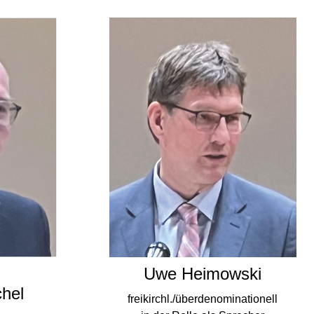
Uwe Heimowski
hel
freikirchl./überdenominationell