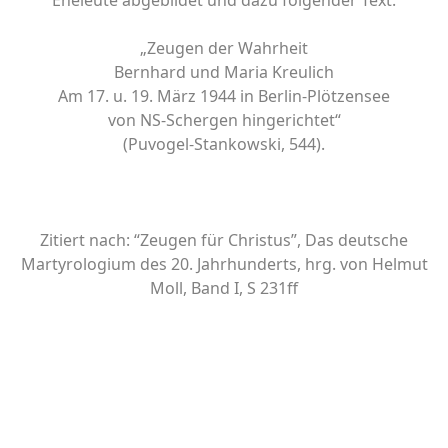
Eheleute abgebildet und dazu folgender Text:
„Zeugen der Wahrheit
Bernhard und Maria Kreulich
Am 17. u. 19. März 1944 in Berlin-Plötzensee
von NS-Schergen hingerichtet“
(Puvogel-Stankowski, 544).
Zitiert nach: “Zeugen für Christus”, Das deutsche
Martyrologium des 20. Jahrhunderts, hrg. von Helmut
Moll, Band I, S 231ff